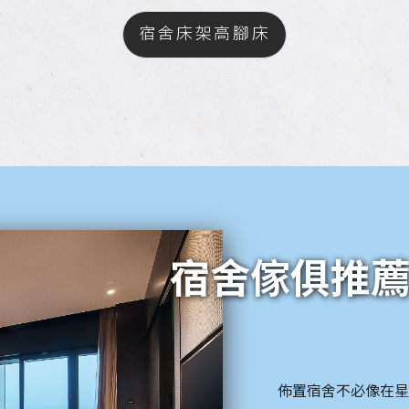
宿舍床架高腳床
宿舍傢俱推
佈置宿舍不必像在星