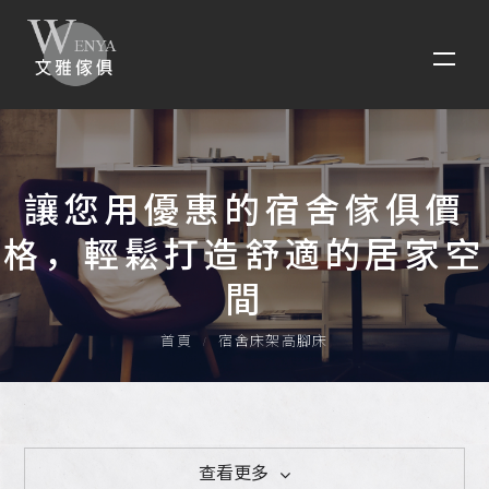
讓您用優惠的宿舍傢俱價
格，輕鬆打造舒適的居家空
間
首頁
宿舍床架高腳床
查看更多