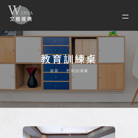
教育訓練桌
首頁
教育訓練桌
鋁合金宿舍床組
培訓折疊桌
系統傢俱
辦公傢俱系列
辦公室隔間系列
E70高隔間系列