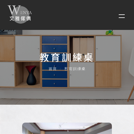
教育訓練桌
首頁
教育訓練桌
鋁合金宿舍床組
培訓折疊桌
系統傢俱
辦公傢俱系列
辦公室隔間系列
E70高隔間系列